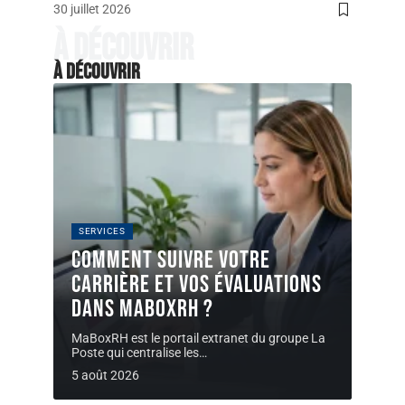
30 juillet 2026
À découvrir
À découvrir
SERVICES
Comment suivre votre
carrière et vos évaluations
dans MaBoxRH ?
MaBoxRH est le portail extranet du groupe La
Poste qui centralise les
…
5 août 2026