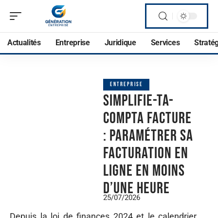
Actualités
Entreprise
Juridique
Services
Straté
ENTREPRISE
Simplifie-ta-
compta facture
: paramétrer sa
facturation en
ligne en moins
d’une heure
25/07/2026
Depuis la loi de finances 2024 et le calendrier