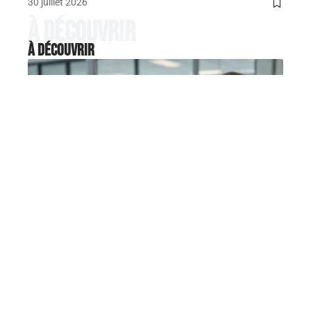
30 juillet 2026
À découvrir
À découvrir
SERVICES
Comment suivre votre carrière
et vos évaluations dans
MaBoxRH ?
MaBoxRH est le portail extranet du groupe La Poste
qui centralise les
…
5 août 2026