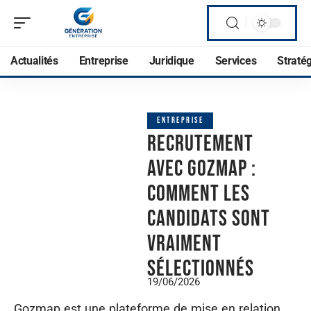
Actualités
Entreprise
Juridique
Services
Straté
ENTREPRISE
Recrutement
avec Gozmap :
comment les
candidats sont
vraiment
sélectionnés
19/06/2026
Gozmap est une plateforme de mise en relation