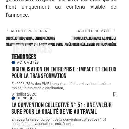
fient uniquement au contenu visible de
l’annonce.
ARTICLE PRÉCÉDENT
ARTICLE SUIVANT
Checklist Industrial Entrepreneurs
Trouver l’alternance adaptée et
Memorandum avant de lancer votre usine
améliorer réellement votre carrière
Tendances
Tendances
ACTUALITÉS
Digitalisation en entreprise : impact et enjeux
pour la transformation
En 2023, 78 % des PME françaises déclarent avoir entamé au
moins un projet de digitalisation,
…
31 juillet 2026
JURIDIQUE
La convention collective n° 51 : une valeur
sure pour la qualité de vie au travail
En 2025, la valeur du point de la convention collective n° 51
connaît une revalorisation, entraînant
…