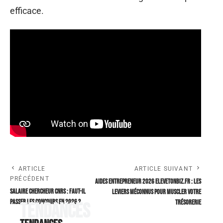
efficace.
ARTICLE
ARTICLE SUIVANT
PRÉCÉDENT
Aides entrepreneur 2026 elevetonbiz.fr : les
Salaire Chercheur CNRS : faut-il
leviers méconnus pour muscler votre
passer les concours en 2026 ?
trésorerie
Tendances