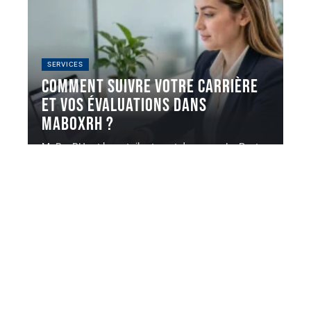
SERVICES
Comment suivre votre carrière
et vos évaluations dans
MaBoxRH ?
MaBoxRH est le portail extranet du groupe La Poste
qui centralise les
…
5 août 2026
Contact
Mentions Légales
Sitemap
© 2025 | generationentreprise.org