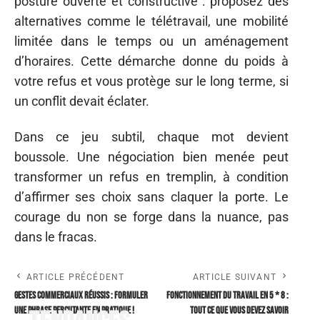
posture ouverte et constructive : proposez des
alternatives comme le télétravail, une mobilité
limitée dans le temps ou un aménagement
d’horaires. Cette démarche donne du poids à
votre refus et vous protège sur le long terme, si
un conflit devait éclater.
Dans ce jeu subtil, chaque mot devient
boussole. Une négociation bien menée peut
transformer un refus en tremplin, à condition
d’affirmer ses choix sans claquer la porte. Le
courage du non se forge dans la nuance, pas
dans le fracas.
ARTICLE PRÉCÉDENT
ARTICLE SUIVANT
Gestes commerciaux réussis : formuler
Fonctionnement du travail en 5 * 8 :
une phrase percutante en pratique !
tout ce que vous devez savoir