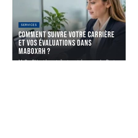
SERVICES
Comment suivre votre carrière
et vos évaluations dans
MaBoxRH ?
MaBoxRH est le portail extranet du groupe La Poste
qui centralise les
…
5 août 2026
Contact
Mentions Légales
Sitemap
© 2025 | generationentreprise.org