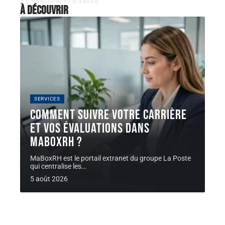
À découvrir
SERVICES
Comment suivre votre carrière
et vos évaluations dans
MaBoxRH ?
MaBoxRH est le portail extranet du groupe La Poste
qui centralise les
…
5 août 2026