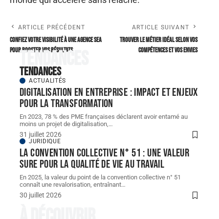
ARTICLE PRÉCÉDENT
ARTICLE SUIVANT
Confiez votre visibilité à une agence SEA
Trouver le métier idéal selon vos
pour booster vos résultats
compétences et vos envies
Tendances
Tendances
ACTUALITÉS
Digitalisation en entreprise : impact et enjeux
pour la transformation
En 2023, 78 % des PME françaises déclarent avoir entamé au
moins un projet de digitalisation,
…
31 juillet 2026
JURIDIQUE
La convention collective n° 51 : une valeur
sure pour la qualité de vie au travail
En 2025, la valeur du point de la convention collective n° 51
connaît une revalorisation, entraînant
…
30 juillet 2026
À découvrir